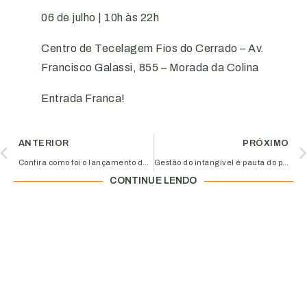
06 de julho | 10h às 22h
Centro de Tecelagem Fios do Cerrado – Av.
Francisco Galassi, 855 – Morada da Colina
Entrada Franca!
ANTERIOR
PRÓXIMO
Confira como foi o lançamento da 6ª edição do Código das Melhores Práticas de Governança Corporativa
Gestão do intangível é pauta do próximo Café com Insights do Aciub Jovem; Inscreva-se agora!
CONTINUE LENDO