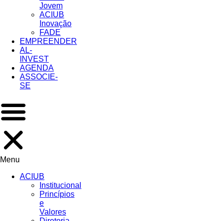
Jovem
ACIUB
Inovação
FADE
EMPREENDER
AL-
INVEST
AGENDA
ASSOCIE-
SE
Menu
ACIUB
Institucional
Princípios
e
Valores​
Diretoria