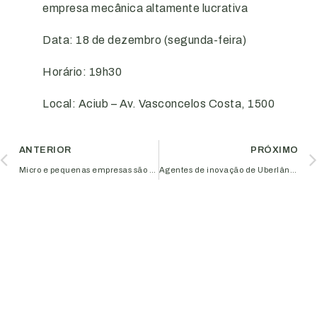
empresa mecânica altamente lucrativa
Data: 18 de dezembro (segunda-feira)
Horário: 19h30
Local: Aciub – Av. Vasconcelos Costa, 1500
ANTERIOR
PRÓXIMO
Micro e pequenas empresas são as maiores empregadoras do país
Agentes de inovação de Uberlândia unem ações entre ACIUB e FAU para a promoção da inovação aberta