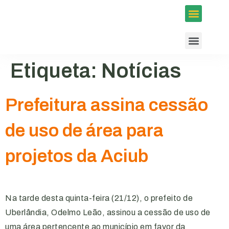
Inscrições em Eventos
Conselhos e Programas
Agenda ACIUB
Etiqueta:
Notícias
Prefeitura assina cessão
de uso de área para
projetos da Aciub
Na tarde desta quinta-feira (21/12), o prefeito de
Uberlândia, Odelmo Leão, assinou a cessão de uso de
uma área pertencente ao município em favor da