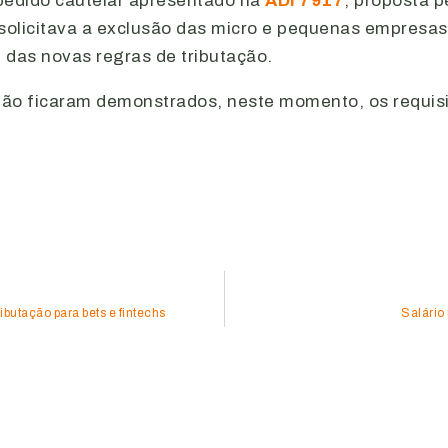
pedido cautelar apresentado na
ADI 7917
, proposta 
solicitava a exclusão das micro e pequenas empresas
 das novas regras de tributação.
, não ficaram demonstrados, neste momento, os requis
ibutação para bets e fintechs
Salário