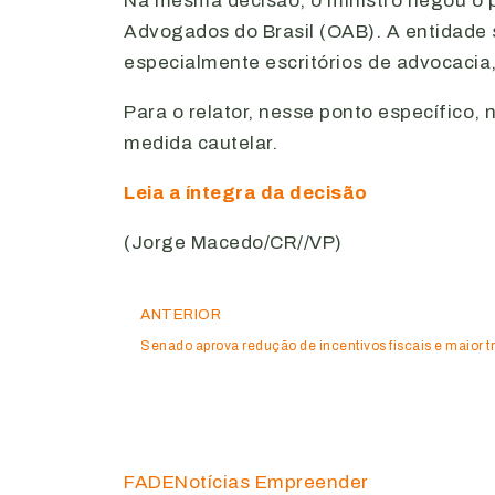
Na mesma decisão, o ministro negou o 
Advogados do Brasil (OAB). A entidade 
especialmente escritórios de advocacia,
Para o relator, nesse ponto específico
medida cautelar.
Leia a íntegra da decisão
(Jorge Macedo/CR//VP)
ANTERIOR
Senado aprova redução de incentivos fiscais e maior tr
FADE
Notícias Empreender