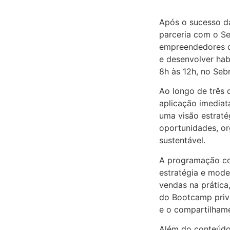
Após o sucesso da
parceria com o S
empreendedores qu
e desenvolver habi
8h às 12h, no Seb
Ao longo de três 
aplicação imediat
uma visão estraté
oportunidades, or
sustentável.
A programação co
estratégia e mode
vendas na prática
do Bootcamp privi
e o compartilhame
Além do conteúdo