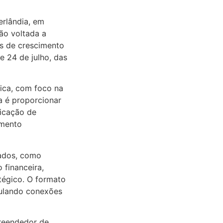
erlândia, em
ão voltada a
as de crescimento
e 24 de julho, das
tica, com foco na
a é proporcionar
ficação de
imento
tados, como
 financeira,
tégico. O formato
mulando conexões
preendedor de