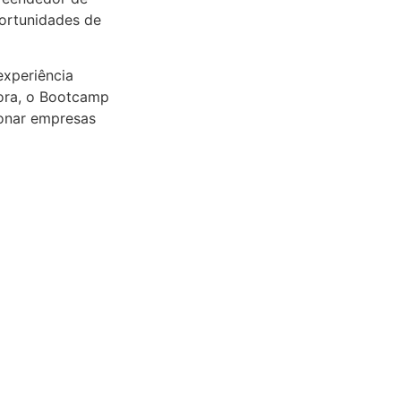
portunidades de
experiência
gora, o Bootcamp
onar empresas