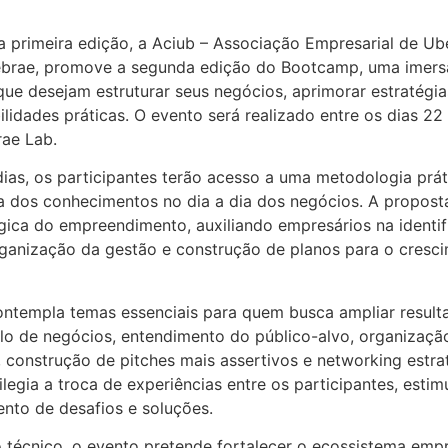
 primeira edição, a Aciub – Associação Empresarial de Ub
ebrae, promove a segunda edição do Bootcamp, uma imers
e desejam estruturar seus negócios, aprimorar estratégi
lidades práticas. O evento será realizado entre os dias 22 
rae Lab.
dias, os participantes terão acesso a uma metodologia prá
a dos conhecimentos no dia a dia dos negócios. A propost
gica do empreendimento, auxiliando empresários na identi
ganização da gestão e construção de planos para o cresc
ntempla temas essenciais para quem busca ampliar resul
lo de negócios, entendimento do público-alvo, organização
, construção de pitches mais assertivos e networking estra
legia a troca de experiências entre os participantes, esti
nto de desafios e soluções.
 técnico, o evento pretende fortalecer o ecossistema em