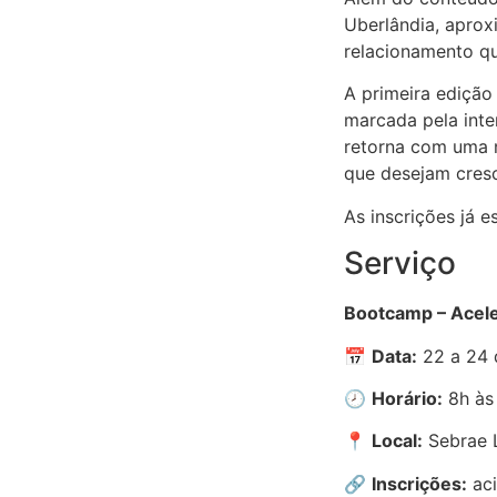
Uberlândia, aprox
relacionamento q
A primeira ediçã
marcada pela inte
retorna com uma 
que desejam cresc
As inscrições já e
Serviço
Bootcamp – Acele
📅
Data:
22 a 24 
🕗
Horário:
8h às
📍
Local:
Sebrae 
🔗
Inscrições:
aci