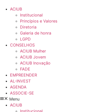
Pular
para
ACIUB
o
Institucional
conteúdo
Princípios e Valores​
Diretoria
Galeria de honra
LGPD
CONSELHOS
ACIUB Mulher
ACIUB Jovem
ACIUB Inovação
FADE
EMPREENDER
AL-INVEST
AGENDA
ASSOCIE-SE
Menu
ACIUB
Institucional