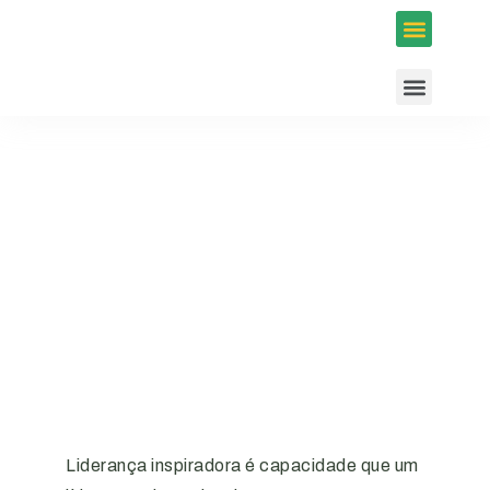
Inscrições em Eventos
Conselhos e Programas
Agenda ACIUB
Liderança inspiradora é capacidade que um