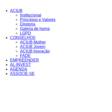
Pular
para
ACIUB
o
Institucional
conteúdo
Princípios e Valores​
Diretoria
Galeria de honra
LGPD
CONSELHOS
ACIUB Mulher
ACIUB Jovem
ACIUB Inovação
FADE
EMPREENDER
AL-INVEST
AGENDA
ASSOCIE-SE