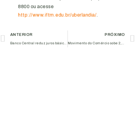
8800 ou acesse
http://www.iftm.edu.br/uberlandia/
.
ANTERIOR
PRÓXIMO
Banco Central reduz juros básicos da economia para 11,25% ao ano
Movimento do Comércio sobe 2,5% em março, aponta indicador da Boa Vista SCPC