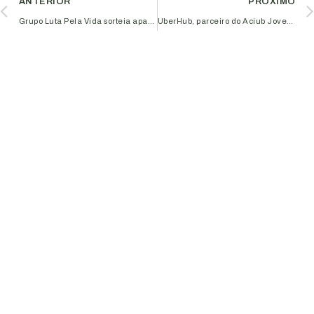
ANTERIOR
PRÓXIMO
Grupo Luta Pela Vida sorteia apartamento e carro com objetivo de arrecadar recursos para equipar centro cirúrgico do Hospital do Câncer em Uberlândia
UberHub, parceiro do Aciub Jovem, é destaque na Startup Awards 2020