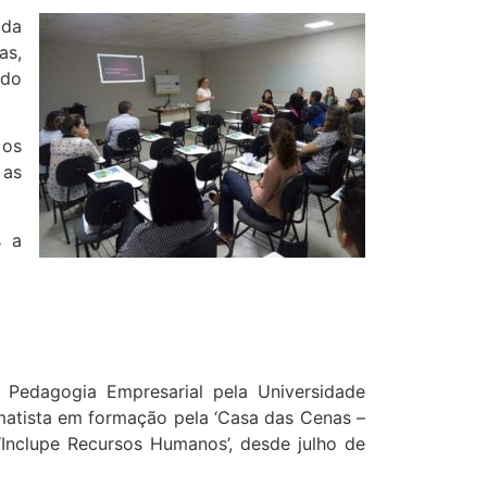
 da
as,
ado
 os
 as
s a
 Pedagogia Empresarial pela Universidade
amatista em formação pela ‘Casa das Cenas –
‘Inclupe Recursos Humanos’, desde julho de