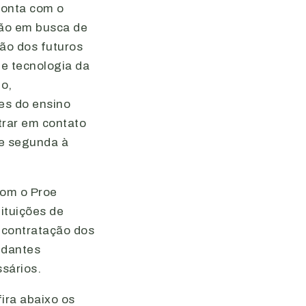
conta com o
tão em busca de
ção dos futuros
e tecnologia da
do,
es do ensino
trar em contato
de segunda à
com o Proe
ituições de
 contratação dos
udantes
sários.
ira abaixo os