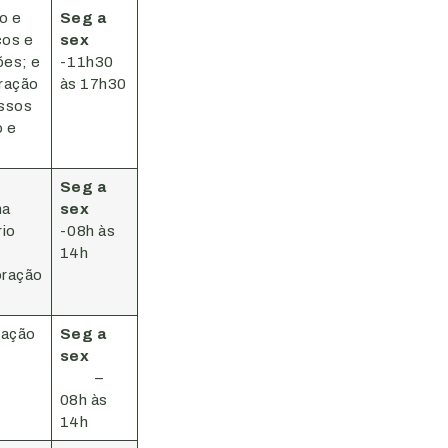
o e
Seg a
cos e
sex
ões; e
-11h30
ração
às 17h30
issos
o e
Seg a
na
sex
rio
-08h às
14h
oração
ração
Seg a
sex
–
08h às
14h