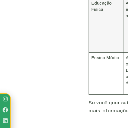
Educação
A
Física
e
n
Ensino Médio
A
o
D
c
d
Se você quer sab
mais informaçõe