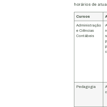
horários de atu
Cursos
A
Administração
A
e Ciências
r
Contábeis
s
p
p
c
Pedagogia
A
c