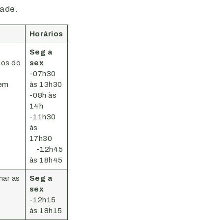
dade.
Horários
Seg a
tos do
sex
-07h30
 em
às 13h30
-08h às
14h
-11h30
às
17h30
-12h45
às 18h45
har as
Seg a
sex
-12h15
às 18h15