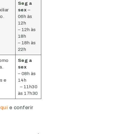
Seg a
iliar
sex
–
co.
06h às
12h
– 12h às
18h
– 18h às
22h
como
Seg a
a.
sex
– 08h às
s e
14h
– 11h30
às 17h30
aqui
e conferir