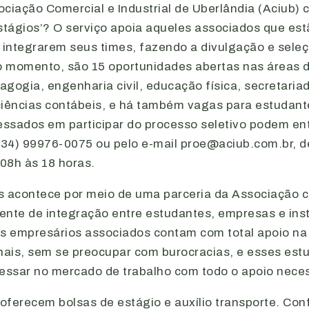
ciação Comercial e Industrial de Uberlândia (Aciub) 
Estágios’? O serviço apoia aqueles associados que es
 integrarem seus times, fazendo a divulgação e sele
No momento, são 15 oportunidades abertas nas áreas d
gogia, engenharia civil, educação física, secretaria
ciências contábeis, e há também vagas para estudant
essados em participar do processo seletivo podem en
34) 99976-0075 ou pelo e-mail proe@aciub.com.br, 
 08h às 18 horas.
s acontece por meio de uma parceria da Associação 
ente de integração entre estudantes, empresas e inst
os empresários associados contam com total apoio na
onais, sem se preocupar com burocracias, e esses est
ssar no mercado de trabalho com todo o apoio neces
ferecem bolsas de estágio e auxílio transporte. Conf