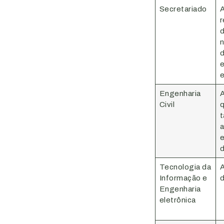
Secretariado
A
r
d
n
d
e
e
Engenharia
A
Civil
q
t
a
e
d
Tecnologia da
A
Informação e
d
Engenharia
eletrônica