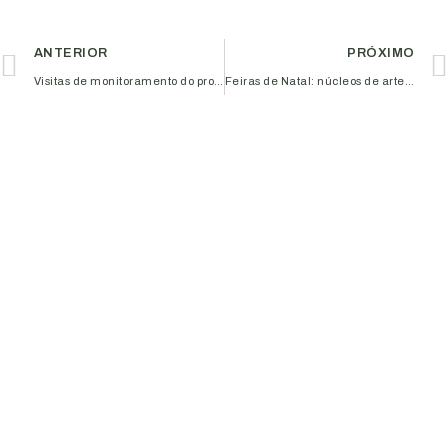
ANTERIOR
PRÓXIMO
Visitas de monitoramento do programa Al-Invest Verde: fortalecendo a economia circular e a sustentabilidade no Triângulo Mineiro
Feiras de Natal: núcleos de artesanato da Aciub oferecem opções de presentes valorizando a produção local