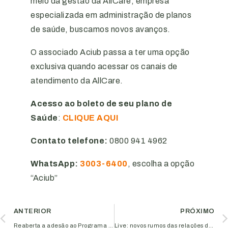
meio da gestão da AllCare, empresa
especializada em administração de planos
de saúde, buscamos novos avanços.
O associado Aciub passa a ter uma opção
exclusiva quando acessar os canais de
atendimento da AllCare.
Acesso ao boleto de seu plano de
Saúde
:
CLIQUE AQUI
Contato telefone:
0800 941 4962
WhatsApp:
3003-6400
, escolha a opção
“Aciub”
ANTERIOR
PRÓXIMO
Reaberta a adesão ao Programa de Retomada Fiscal do Governo Federal
Live: novos rumos das relações de trabalho