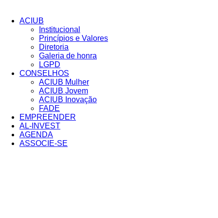
Pular
para
ACIUB
o
Institucional
conteúdo
Princípios e Valores​
Diretoria
Galeria de honra
LGPD
CONSELHOS
ACIUB Mulher
ACIUB Jovem
ACIUB Inovação
FADE
EMPREENDER
AL-INVEST
AGENDA
ASSOCIE-SE