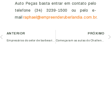
Auto Peças basta entrar em contato pelo
telefone (34) 3239-1500 ou pelo e-
mail
raphael@empreenderuberlandia.com.br
.
ANTERIOR
PRÓXIMO
Empresários do setor de barbearias participam de apresentação sobre o Programa Empreender
Começaram as aulas do Challenge Yourself na Aciub