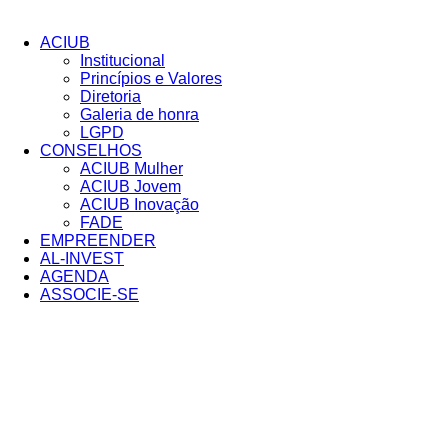
Pular
para
ACIUB
o
Institucional
conteúdo
Princípios e Valores​
Diretoria
Galeria de honra
LGPD
CONSELHOS
ACIUB Mulher
ACIUB Jovem
ACIUB Inovação
FADE
EMPREENDER
AL-INVEST
AGENDA
ASSOCIE-SE