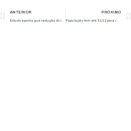
ANTERIOR
PRÓXIMO
Estudo aponta que redução do isolamento social ajuda na retomada de renda
População tem até 31/12 para realizar cadastro no SUS