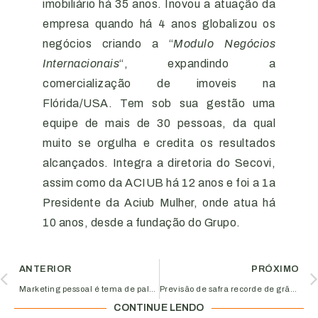
imobiliário há 35 anos. Inovou a atuação da
empresa quando há 4 anos globalizou os
negócios criando a “
Modulo Negócios
Internacionais
“, expandindo a
comercialização de imoveis na
Flórida/USA. Tem sob sua gestão uma
equipe de mais de 30 pessoas, da qual
muito se orgulha e credita os resultados
alcançados. Integra a diretoria do Secovi,
assim como da ACIUB há 12 anos e foi a 1a
Presidente da Aciub Mulher, onde atua há
10 anos, desde a fundação do Grupo.
ANTERIOR
PRÓXIMO
Marketing pessoal é tema de palestra gratuita promovida pela Aciub
Previsão de safra recorde de grãos sobe e atinge 242 milhões de toneladas
CONTINUE LENDO