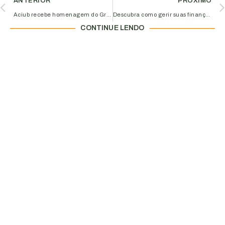
ANTERIOR
PRÓXIMO
Aciub recebe homenagem do Grupo Paranaíba de Comunicação pela parceria ao longo dos 45 anos da rede
Descubra como gerir suas finanças e precificar seus produtos de vestuário em evento na Aciub!
CONTINUE LENDO