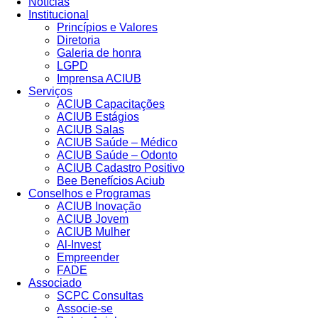
Notícias
Institucional
Princípios e Valores​
Diretoria
Galeria de honra
LGPD
Imprensa ACIUB
Serviços
ACIUB Capacitações
ACIUB Estágios
ACIUB Salas
ACIUB Saúde – Médico
ACIUB Saúde – Odonto
ACIUB Cadastro Positivo
Bee Benefícios Aciub
Conselhos e Programas
ACIUB Inovação
ACIUB Jovem
ACIUB Mulher
Al-Invest
Empreender
FADE
Associado
SCPC Consultas
Associe-se