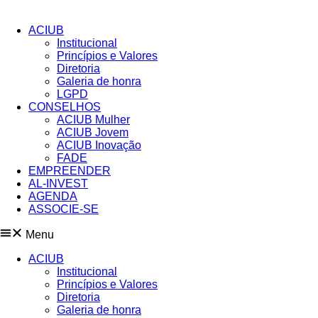
Pular
para
ACIUB
o
Institucional
conteúdo
Princípios e Valores​
Diretoria
Galeria de honra
LGPD
CONSELHOS
ACIUB Mulher
ACIUB Jovem
ACIUB Inovação
FADE
EMPREENDER
AL-INVEST
AGENDA
ASSOCIE-SE
Menu
ACIUB
Institucional
Princípios e Valores​
Diretoria
Galeria de honra