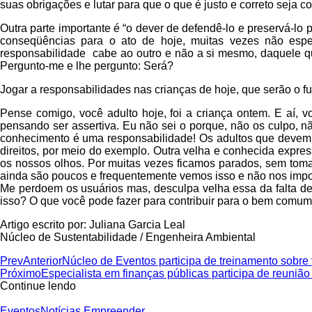
suas obrigações e lutar para que o que é justo e correto seja co
Outra parte importante é “o dever de defendê-lo e preservá-lo
conseqüências para o ato de hoje, muitas vezes não esp
responsabilidade cabe ao outro e não a si mesmo, daquele 
Pergunto-me e lhe pergunto: Será?
Jogar a responsabilidades nas crianças de hoje, que serão o fu
Pense comigo, você adulto hoje, foi a criança ontem. E aí, 
pensando ser assertiva. Eu não sei o porque, não os culpo, nã
conhecimento é uma responsabilidade! Os adultos que devem e
direitos, por meio do exemplo. Outra velha e conhecida express
os nossos olhos. Por muitas vezes ficamos parados, sem toma
ainda são poucos e frequentemente vemos isso e não nos impo
Me perdoem os usuários mas, desculpa velha essa da falta de 
isso? O que você pode fazer para contribuir para o bem comu
Artigo escrito por: Juliana Garcia Leal
Núcleo de Sustentabilidade / Engenheira Ambiental
Prev
Anterior
Núcleo de Eventos participa de treinamento sobre
Próximo
Especialista em finanças públicas participa de reunião 
Continue lendo
Eventos
Notícias Empreender