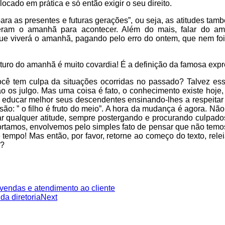
locado em prática e só então exigir o seu direito.
 para as presentes e futuras gerações”, ou seja, as atitudes 
eram o amanhã para acontecer. Além do mais, falar do a
que viverá o amanhã, pagando pelo erro do ontem, que nem 
turo do amanhã é muito covardia! É a definição da famosa expre
você tem culpa da situações ocorridas no passado? Talvez ess
o os julgo. Mas uma coisa é fato, o conhecimento existe hoje,
ducar melhor seus descendentes ensinando-lhes a respeitar o 
ão: ” o filho é fruto do meio”. A hora da mudança é agora. Não
r qualquer atitude, sempre postergando e procurando culpados
rtamos, envolvemos pelo simples fato de pensar que não temo
tempo! Mas então, por favor, retorne ao começo do texto, rel
m?
 vendas e atendimento ao cliente
da diretoria
Next