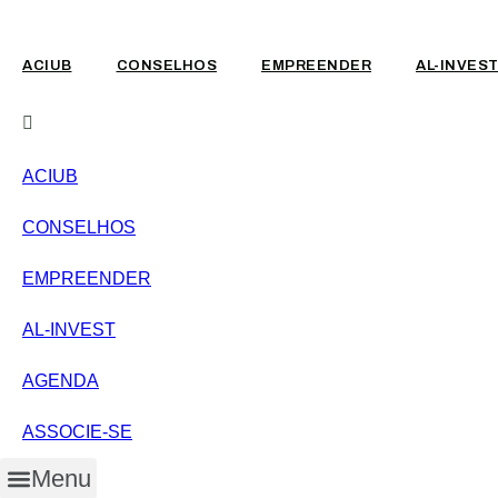
Pular
para
o
ACIUB
CONSELHOS
EMPREENDER
AL-INVES
conteúdo
ACIUB
CONSELHOS
EMPREENDER
AL-INVEST
AGENDA
ASSOCIE-SE
Menu