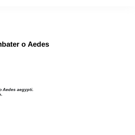
mbater o Aedes
o Aedes aegypti.
e.