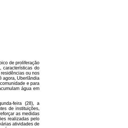
ico de proliferação
 características do
 residências ou nos
té agora, Uberlândia
a comunidade e para
e acumulam água em
nda-feira (28), a
s de instituições,
reforçar as medidas
es realizadas pelo
árias atividades de