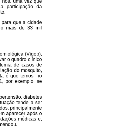
s nós, uma vez que
a participação da
to.
a para que a cidade
do mais de 33 mil
emiológica (Vigep),
ar o quadro clínico
demia de casos de
riação do mosquito,
rta é que temos, no
1, por exemplo, se
pertensão, diabetes
tuação tende a ser
dos, principalmente
em aparecer após o
endações médicas e,
omendou.