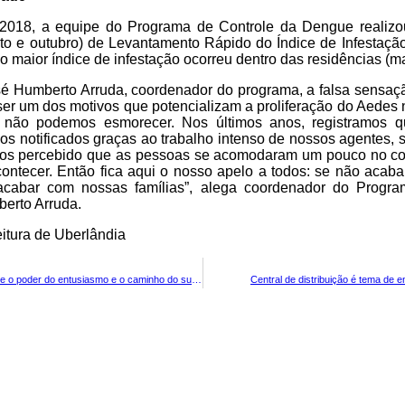
2018, a equipe do Programa de Controle da Dengue realizo
gosto e outubro) de Levantamento Rápido do Índice de Infestaçã
o maior índice de infestação ocorreu dentro das residências (m
é Humberto Arruda, coordenador do programa, a falsa sensaç
r um dos motivos que potencializam a proliferação do Aedes 
 não podemos esmorecer. Nos últimos anos, registramos q
sos notificados graças ao trabalho intenso de nossos agentes,
os percebido que as pessoas se acomodaram um pouco no c
ontecer. Então fica aqui o nosso apelo a todos: se não aca
acabar com nossas famílias”, alega coordenador do Progra
erto Arruda.
itura de Uberlândia
Núcleo De Arte A Z debate o poder do entusiasmo e o caminho do sucesso
Central de distribuição é tema de