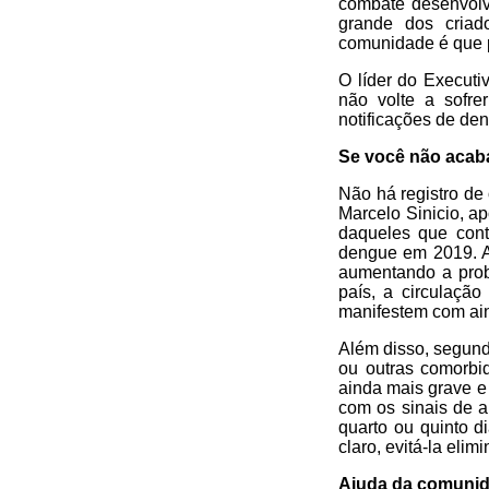
combate desenvolv
grande dos criad
comunidade é que p
O líder do Executi
não volte a sofr
notificações de de
Se você não acaba
Não há registro de
Marcelo Sinicio, a
daqueles que con
dengue em 2019. A 
aumentando a proba
país, a circulaçã
manifestem com ain
Além disso, segund
ou outras comorbi
ainda mais grave e
com os sinais de 
quarto ou quinto d
claro, evitá-la eli
Ajuda da comuni