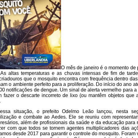
O mês de janeiro é o momento de p
As altas temperaturas e as chuvas intensas de fim de tarde,
 criadouros que o mosquito encontra com frequência dentro das
nam o ambiente perfeito para a proliferação. Do início do ano a
600 notificações de dengue. Um sinal de alerta vermelho para 
m fazer o descarte incorreto de lixo (ou mantêm objetos qu
.
ssa situação, o prefeito Odelmo Leão lançou, nesta segu
ização e combate ao Aedes. Ele se reuniu com representante
esários, além de profissionais da saúde e da educação para 
zer com que todos se tornem agentes multiplicadores das açõ
hamos desde 2017 para garantir o controle do mosquito. Foram v