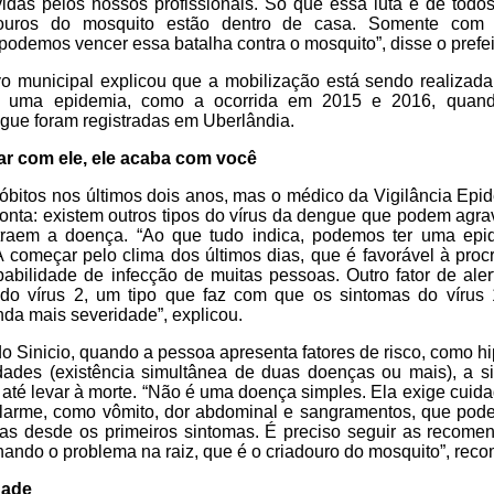
idas pelos nossos profissionais. Só que essa luta é de todo
ouros do mosquito estão dentro de casa. Somente com 
odemos vencer essa batalha contra o mosquito”, disse o prefei
vo municipal explicou que a mobilização está sendo realizad
er uma epidemia, como a ocorrida em 2015 e 2016, quan
ngue foram registradas em Uberlândia.
r com ele, ele acaba com você
 óbitos nos últimos dois anos, mas o médico da Vigilância Epid
ponta: existem outros tipos do vírus da dengue que podem agrav
traem a doença. “Ao que tudo indica, podemos ter uma epi
começar pelo clima dos últimos dias, que é favorável à proc
bilidade de infecção de muitas pessoas. Outro fator de ale
o do vírus 2, um tipo que faz com que os sintomas do vírus 
da mais severidade”, explicou.
o Sinicio, quando a pessoa apresenta fatores de risco, como hi
dades (existência simultânea de duas doenças ou mais), a si
 até levar à morte. “Não é uma doença simples. Ela exige cuida
alarme, como vômito, dor abdominal e sangramentos, que pod
ias desde os primeiros sintomas. É preciso seguir as recom
minando o problema na raiz, que é o criadouro do mosquito”, rec
dade