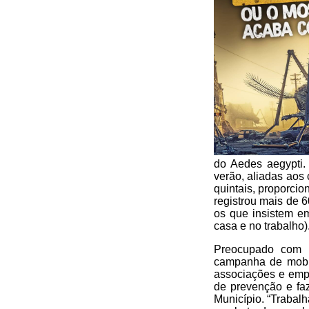
do Aedes aegypti. 
verão, aliadas aos
quintais, proporcio
registrou mais de 
os que insistem e
casa e no trabalho)
Preocupado com e
campanha de mobil
associações e empr
de prevenção e fa
Município. “Trabal