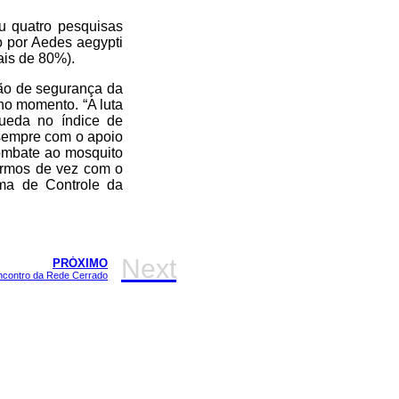
u quatro pesquisas
o por Aedes aegypti
ais de 80%).
ão de segurança da
no momento. “A luta
ueda no índice de
 sempre com o apoio
ombate ao mosquito
barmos de vez com o
ma de Controle da
Next
PRÓXIMO
 encontro da Rede Cerrado