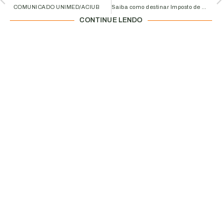
COMUNICADO UNIMED/ACIUB
Saiba como destinar Imposto de Renda para ajudar o Hospital do Câncer em Uberlândia
CONTINUE LENDO