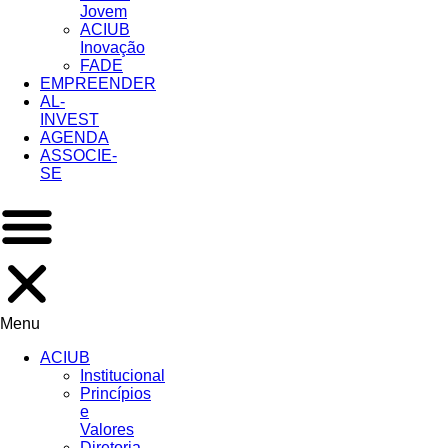
Jovem
ACIUB
Inovação
FADE
EMPREENDER
AL-
INVEST
AGENDA
ASSOCIE-
SE
Menu
ACIUB
Institucional
Princípios
e
Valores​
Diretoria