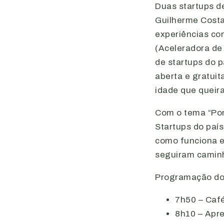
Duas startups d
Guilherme Costa
experiências co
(Aceleradora de
de startups do p
aberta e gratui
idade que queira
Com o tema “Por
Startups do país
como funciona e
seguiram caminh
Programação do 
7h50 – Caf
8h10 – Apr