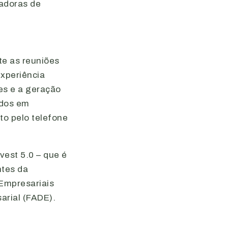
adoras de
e as reuniões
xperiência
es e a geração
ados em
to pelo telefone
est 5.0 – que é
ntes da
Empresariais
arial (FADE).