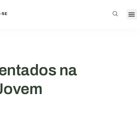
-SE
Inscriçõe
Conselhos
Agenda AC
sentados na
 Jovem