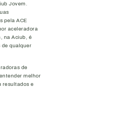
ciub Jovem.
suas
as pela ACE
hor aceleradora
, na Aciub, é
 de qualquer
eradoras de
 entender melhor
 resultados e