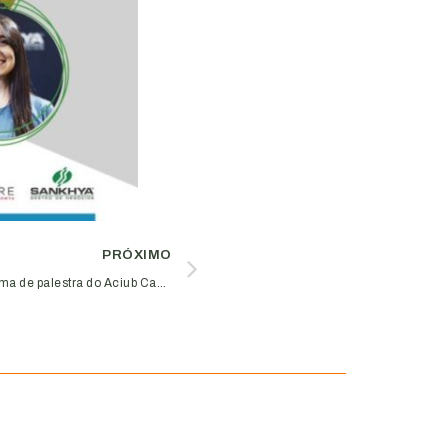
PRÓXIMO
O desafio de lidar com mudanças é tema de palestra do Aciub Capacitações