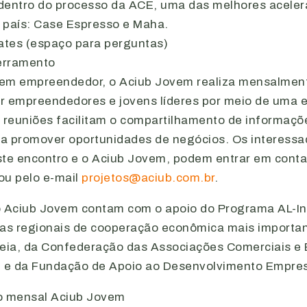
 dentro do processo da ACE, uma das melhores aceler
 país: Case Espresso e Maha.
ates (espaço para perguntas)
erramento
em empreendedor, o Aciub Jovem realiza mensalment
r empreendedores e jovens líderes por meio de uma e
s reuniões facilitam o compartilhamento de informaçõ
a promover oportunidades de negócios. Os interess
ste encontro e o Aciub Jovem, podem entrar em conta
ou pelo e-mail
projetos@aciub.com.br
.
o Aciub Jovem contam com o apoio do Programa AL-Inv
s regionais de cooperação econômica mais importa
ia, da Confederação das Associações Comerciais e 
) e da Fundação de Apoio ao Desenvolvimento Empres
o mensal Aciub Jovem