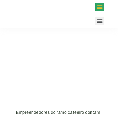
Inscrições em Eventos
Conselhos e Programas
Agenda ACIUB
Empreendedores do ramo cafeeiro contam