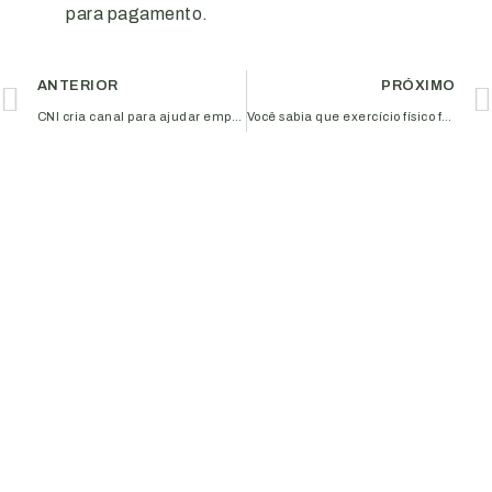
para pagamento.
ANTERIOR
PRÓXIMO
CNI cria canal para ajudar empresas a exportar e importar
Você sabia que exercício físico fortalece a memória?