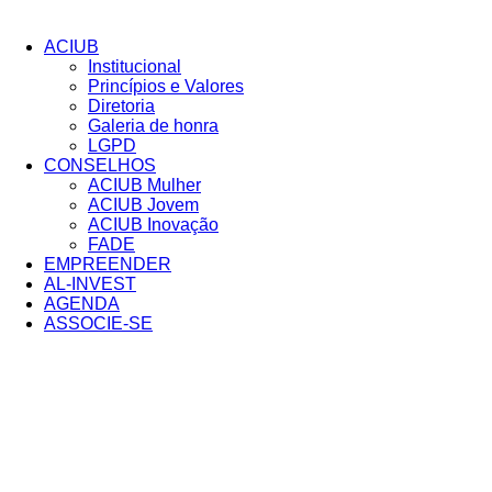
Pular
para
ACIUB
o
Institucional
conteúdo
Princípios e Valores​
Diretoria
Galeria de honra
LGPD
CONSELHOS
ACIUB Mulher
ACIUB Jovem
ACIUB Inovação
FADE
EMPREENDER
AL-INVEST
AGENDA
ASSOCIE-SE