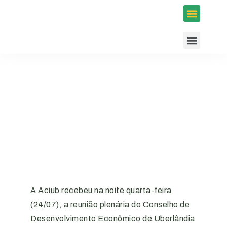
Inscrições em Eventos
Conselhos e Programas
Agenda ACIUB
A Aciub recebeu na noite quarta-feira
(24/07), a reunião plenária do Conselho de
Desenvolvimento Econômico de Uberlândia