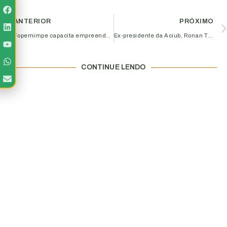
ANTERIOR
PRÓXIMO
Fopemimpe capacita empreendedores de Uberlândia e região
Ex-presidente da Aciub, Ronan Tito de Almeida, participa de reunião da diretoria
CONTINUE LENDO