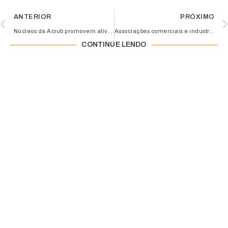
ANTERIOR
PRÓXIMO
Núcleos da Aciub promovem atividades no aniversário do Parque do Sabiá
Associações comerciais e industriais de Uberlândia e Uberaba se unem contra o aumento de tributos
CONTINUE LENDO