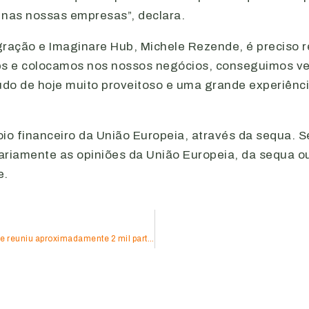
 nas nossas empresas”, declara.
gração e Imaginare Hub, Michele Rezende, é preciso r
ps e colocamos nos nossos negócios, conseguimos ver
do de hoje muito proveitoso e uma grande experiência
oio financeiro da União Europeia, através da sequa. 
sariamente as opiniões da União Europeia, da sequa o
e.
Aciub celebra sucesso do Collab Inovação 2025, que reuniu aproximadamente 2 mil participantes