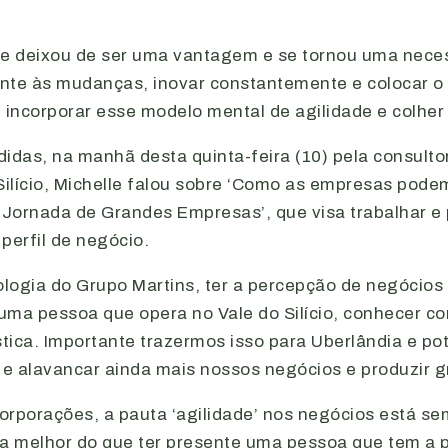
ade deixou de ser uma vantagem e se tornou uma nece
te às mudanças, inovar constantemente e colocar o c
incorporar esse modelo mental de agilidade e colher
idas, na manhã desta quinta-feira (10) pela consulto
Silício, Michelle falou sobre ‘Como as empresas pode
da ‘Jornada de Grandes Empresas’, que visa trabalhar 
erfil de negócio.
nologia do Grupo Martins, ter a percepção de negóci
 uma pessoa que opera no Vale do Silício, conhecer c
ica. Importante trazermos isso para Uberlândia e pot
 e alavancar ainda mais nossos negócios e produzir 
ncorporações, a pauta ‘agilidade’ nos negócios está s
ada melhor do que ter presente uma pessoa que tem a 