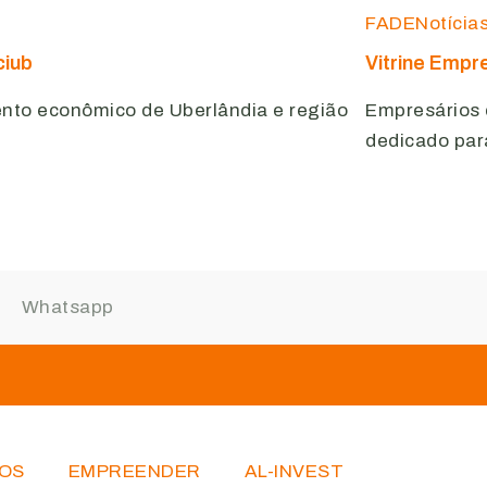
FADE
Notícia
ciub
Vitrine Empr
ento econômico de Uberlândia e região
Empresários 
dedicado par
OS
EMPREENDER
AL-INVEST