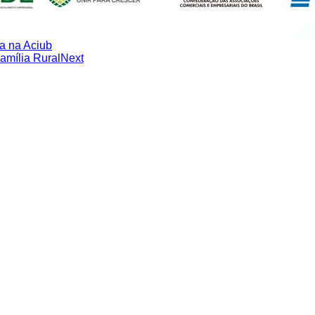
ra na Aciub
amília Rural
Next
)