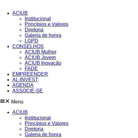
Pular
para
ACIUB
o
Institucional
conteúdo
Princípios e Valores​
Diretoria
Galeria de honra
LGPD
CONSELHOS
ACIUB Mulher
ACIUB Jovem
ACIUB Inovação
FADE
EMPREENDER
AL-INVEST
AGENDA
ASSOCIE-SE
Menu
ACIUB
Institucional
Princípios e Valores​
Diretoria
Galeria de honra