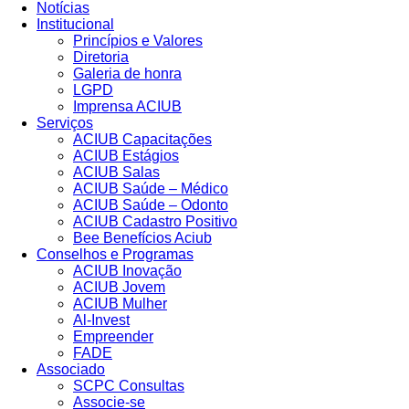
Notícias
Institucional
Princípios e Valores​
Diretoria
Galeria de honra
LGPD
Imprensa ACIUB
Serviços
ACIUB Capacitações
ACIUB Estágios
ACIUB Salas
ACIUB Saúde – Médico
ACIUB Saúde – Odonto
ACIUB Cadastro Positivo
Bee Benefícios Aciub
Conselhos e Programas
ACIUB Inovação
ACIUB Jovem
ACIUB Mulher
Al-Invest
Empreender
FADE
Associado
SCPC Consultas
Associe-se