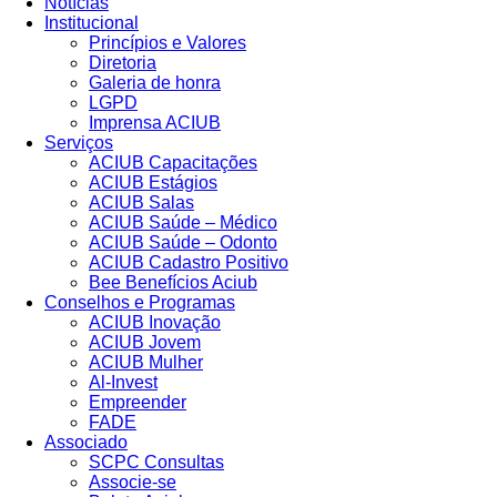
Notícias
Institucional
Princípios e Valores​
Diretoria
Galeria de honra
LGPD
Imprensa ACIUB
Serviços
ACIUB Capacitações
ACIUB Estágios
ACIUB Salas
ACIUB Saúde – Médico
ACIUB Saúde – Odonto
ACIUB Cadastro Positivo
Bee Benefícios Aciub
Conselhos e Programas
ACIUB Inovação
ACIUB Jovem
ACIUB Mulher
Al-Invest
Empreender
FADE
Associado
SCPC Consultas
Associe-se