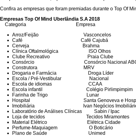
Confira as empresas que foram premiadas durante o Top Of Mi
Empresas Top Of Mind Uberlândia S.A 2018
Categoria Empresa
Arroz/Feijão Vasconcelos
Café Café Cajubá
Cerveja Brahma
Clínica Oftalmológica ISO Olhos
Clube Recreativo Praia Clube
Consórcio Consórcio Nacional ABC – P
Construtora MRV
Drogaria e Farmácia Droga Líder
Escola / Pré-Vestibular Nacional
Escola de idiomas CCAA
Escola infantil Colégio Pirlimpimpim
Farinha de Trigo Lunar
Hospital Santa Genoveva e Hospital San
Imobiliária Ivan Negócios Imobiliári
Laboratório de Análises Clínicas Sabin / Ipac
Loja de tecidos Tecidos Miramontes
Material Elétrico Elétrica Cidade
Perfume-Maquiagem O Boticário
Plano de Saúde Unimed