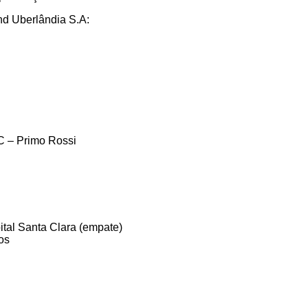
nd Uberlândia S.A:
rimo Rossi
ta Clara (empate)
os