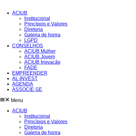
Pular
para
ACIUB
o
Institucional
conteúdo
Princípios e Valores​
Diretoria
Galeria de honra
LGPD
CONSELHOS
ACIUB Mulher
ACIUB Jovem
ACIUB Inovação
FADE
EMPREENDER
AL-INVEST
AGENDA
ASSOCIE-SE
Menu
ACIUB
Institucional
Princípios e Valores​
Diretoria
Galeria de honra