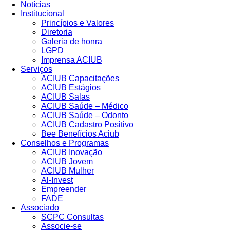
Notícias
Institucional
Princípios e Valores​
Diretoria
Galeria de honra
LGPD
Imprensa ACIUB
Serviços
ACIUB Capacitações
ACIUB Estágios
ACIUB Salas
ACIUB Saúde – Médico
ACIUB Saúde – Odonto
ACIUB Cadastro Positivo
Bee Benefícios Aciub
Conselhos e Programas
ACIUB Inovação
ACIUB Jovem
ACIUB Mulher
Al-Invest
Empreender
FADE
Associado
SCPC Consultas
Associe-se