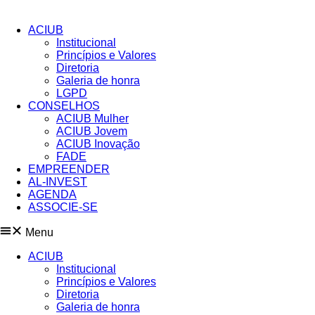
Pular
para
ACIUB
o
Institucional
conteúdo
Princípios e Valores​
Diretoria
Galeria de honra
LGPD
CONSELHOS
ACIUB Mulher
ACIUB Jovem
ACIUB Inovação
FADE
EMPREENDER
AL-INVEST
AGENDA
ASSOCIE-SE
Menu
ACIUB
Institucional
Princípios e Valores​
Diretoria
Galeria de honra