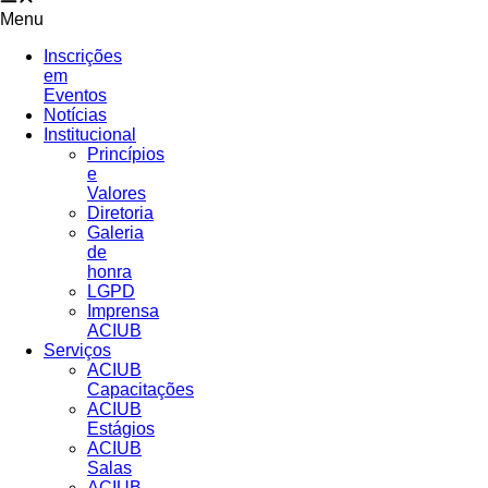
Menu
Inscrições
em
Eventos
Notícias
Institucional
Princípios
e
Valores​
Diretoria
Galeria
de
honra
LGPD
Imprensa
ACIUB
Serviços
ACIUB
Capacitações
ACIUB
Estágios
ACIUB
Salas
ACIUB