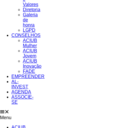
Valores​
Diretoria
Galeria
de
honra
LGPD
CONSELHOS
ACIUB
Mulher
ACIUB
Jovem
ACIUB
Inovação
FADE
EMPREENDER
AL-
INVEST
AGENDA
ASSOCIE-
SE
Menu
ACIUB