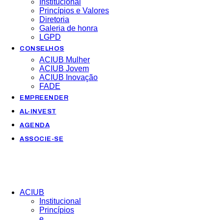
Institucional
Princípios e Valores​
Diretoria
Galeria de honra
LGPD
CONSELHOS
ACIUB Mulher
ACIUB Jovem
ACIUB Inovação
FADE
EMPREENDER
AL-INVEST
AGENDA
ASSOCIE-SE
ACIUB
Institucional
Princípios
e