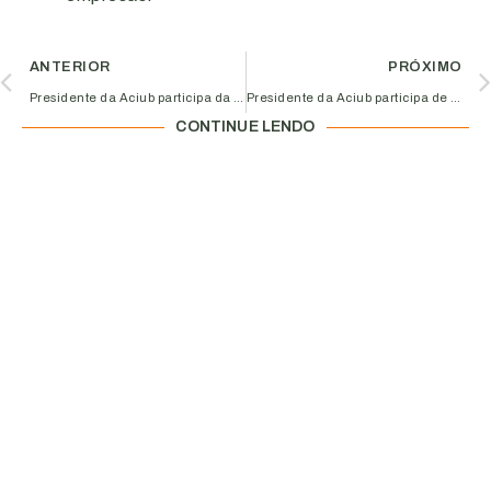
ANTERIOR
PRÓXIMO
Presidente da Aciub participa da abertura oficial da Femec e reforça conexão entre agronegócio e desenvolvimento empresarial
Presidente da Aciub participa de cerimônia de transferência simbólica da capital de Minas Gerais para Uberlândia
CONTINUE LENDO