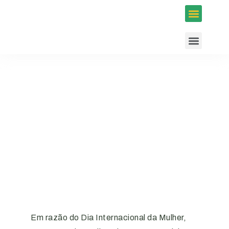
Inscrições em Eventos
Conselhos e Programas
Agenda ACIUB
Em razão do Dia Internacional da Mulher,