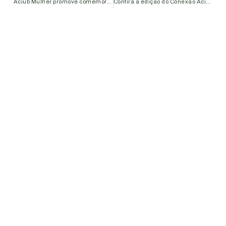
Aciub Mulher promove comemoração festiva no Dia Internacional da Mulher
Confira a edição do Conexão Aciub deste mês