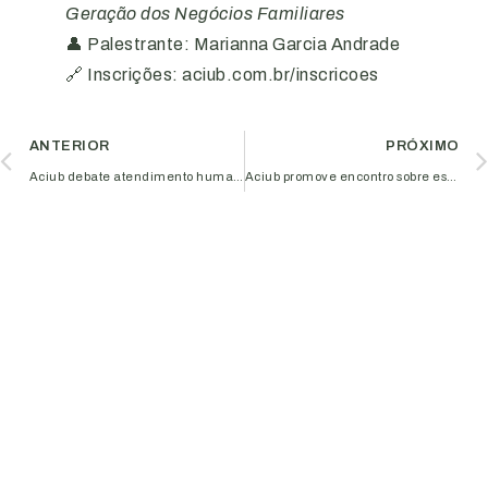
Geração dos Negócios Familiares
👤 Palestrante: Marianna Garcia Andrade
🔗 Inscrições: aciub.com.br/inscricoes
ANTERIOR
PRÓXIMO
Aciub debate atendimento humanizado na era digital como experiência do cliente
Aciub promove encontro sobre estratégia empresarial voltado para médias empresas