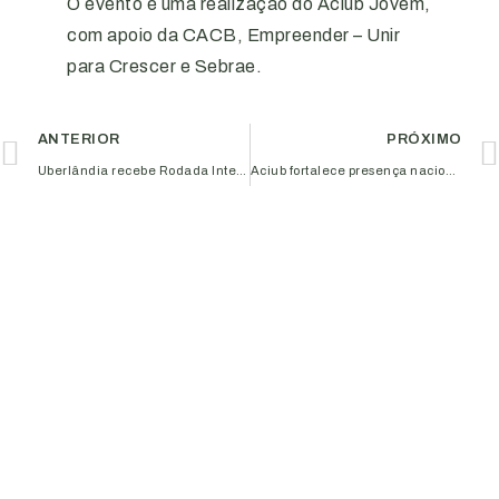
O evento é uma realização do Aciub Jovem,
com apoio da CACB, Empreender – Unir
para Crescer e Sebrae.
ANTERIOR
PRÓXIMO
Uberlândia recebe Rodada Internacional de Negócios Brasil Central 2026 após nove anos
Aciub fortalece presença nacional em encontros do associativismo empresarial em Florianópolis