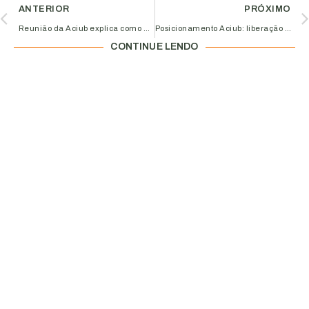
ANTERIOR
PRÓXIMO
Reunião da Aciub explica como destinar IR para menores de idade; confira!
Posicionamento Aciub: liberação do uso de máscaras em Uberlândia
CONTINUE LENDO