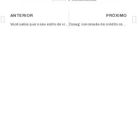
ANTERIOR
PRÓXIMO
Você sabia que o seu estilo de vida interfere na saúde do seu coração?
Cosag: concessão de crédito com respeito a critérios de sustentabilidade