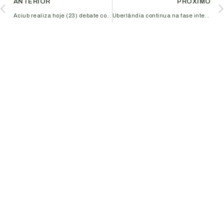
ANTERIOR
PRÓXIMO
Aciub realiza hoje (23) debate com candidatos a prefeito
Uberlândia continua na fase intermediária do plano municipal de reabertura do comércio