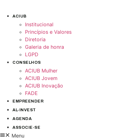
Pular
para
ACIUB
o
Institucional
conteúdo
Princípios e Valores​
Diretoria
Galeria de honra
LGPD
CONSELHOS
ACIUB Mulher
ACIUB Jovem
ACIUB Inovação
FADE
EMPREENDER
AL-INVEST
AGENDA
ASSOCIE-SE
Menu