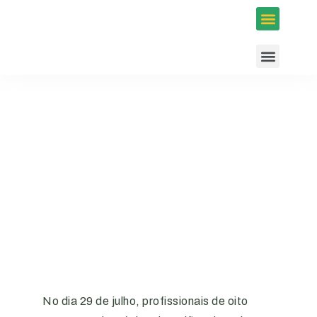
Inscrições em Eventos
Conselhos e Programas
Agenda ACIUB
No dia 29 de julho, profissionais de oito