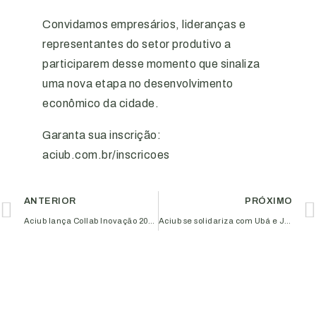
Convidamos empresários, lideranças e
representantes do setor produtivo a
participarem desse momento que sinaliza
uma nova etapa no desenvolvimento
econômico da cidade.
Garanta sua inscrição:
aciub.com.br/inscricoes
ANTERIOR
PRÓXIMO
Aciub lança Collab Inovação 2026 e reafirma protagonismo no fortalecimento do ecossistema regional
Aciub se solidariza com Ubá e Juiz de Fora e mobiliza empresários para apoio às cidades