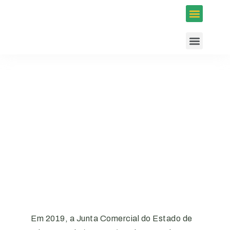
Inscrições em Eventos
Conselhos e Programas
Agenda ACIUB
Em 2019, a Junta Comercial do Estado de