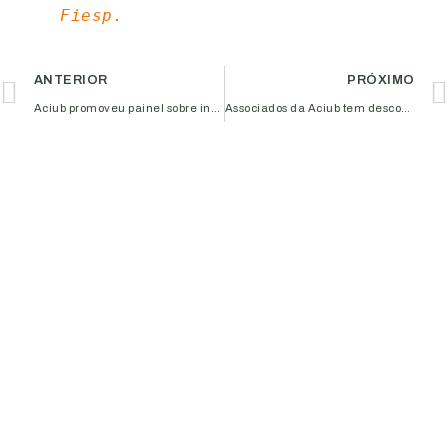
Fiesp.
ANTERIOR
PRÓXIMO
Aciub promoveu painel sobre investimentos
Associados da Aciub tem desconto especial no ‘Almoço Harmonizado com Ronaldo Rossi’