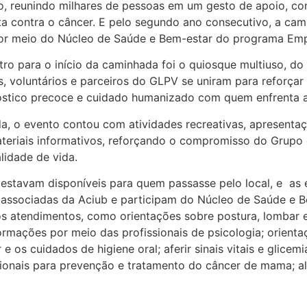
o, reunindo milhares de pessoas em um gesto de apoio, co
uta contra o câncer. E pelo segundo ano consecutivo, a ca
por meio do Núcleo de Saúde e Bem-estar do programa Em
ro para o início da caminhada foi o quiosque multiuso, do
es, voluntários e parceiros do GLPV se uniram para reforçar
óstico precoce e cuidado humanizado com quem enfrenta 
, o evento contou com atividades recreativas, apresentaç
materiais informativos, reforçando o compromisso do Grup
lidade de vida.
 estavam disponíveis para quem passasse pelo local, e as
 associadas da Aciub e participam do Núcleo de Saúde e 
os atendimentos, como orientações sobre postura, lombar 
ormações por meio das profissionais de psicologia; orient
 os cuidados de higiene oral; aferir sinais vitais e glicemia
icionais para prevenção e tratamento do câncer de mama;