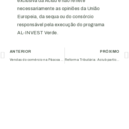
exclusiva da Aciub e não reflete
necessariamente as opiniões da União
Europeia, da sequa ou do consórcio
responsável pela execução do programa
AL-INVEST Verde.
ANTERIOR
PRÓXIMO
Vendas do comércio na Páscoa devem crescer 4,5% e chegar a R$ 3,44 bi
Reforma Tributária: Aciub participa de reunião da FPE com presença de Arthur Lira