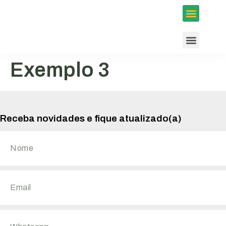
Inscrições em Eventos
Conselhos e Programas
Agenda ACIUB
Exemplo 3
Receba novidades e fique atualizado(a)